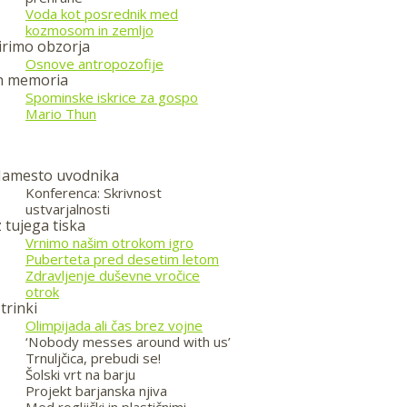
Voda kot posrednik med
kozmosom in zemljo
irimo obzorja
Osnove antropozofije
n memoria
Spominske iskrice za gospo
Mario Thun
amesto uvodnika
Konferenca: Skrivnost
ustvarjalnosti
z tujega tiska
Vrnimo našim otrokom igro
Puberteta pred desetim letom
Zdravljenje duševne vročice
otrok
trinki
Olimpijada ali čas brez vojne
‘Nobody messes around with us’
Trnuljčica, prebudi se!
Šolski vrt na barju
Projekt barjanska njiva