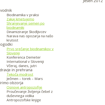
Jesen 2012
vodnik
Biodinamika v praksi
Zakaj kmetujemo
Shranjevanje semen po
biodinamiki
Dinamiziranje škodljivcev
Narava nas opozarja na našo
krutost
ogodki
Prvo srečanje biodinamikov v
Sloveniji
Konferenca Demeter
International v Sloveniji
Včeraj, danes, jutri
dravje in prehrana
Tekoča modrost
Ječmen – torek – Mars
irimo obzorja
Osnove antropozofije
Proučevanje življenja čebel z
duševnega vidika
Antropozofske knjige