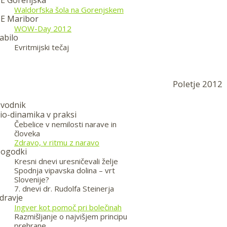
E Gorenjska
Waldorfska šola na Gorenjskem
E Maribor
WOW-Day 2012
abilo
Evritmijski tečaj
Poletje 2012
vodnik
io-dinamika v praksi
Čebelice v nemilosti narave in
človeka
Zdravo, v ritmu z naravo
ogodki
Kresni dnevi uresničevali želje
Spodnja vipavska dolina – vrt
Slovenije?
7. dnevi dr. Rudolfa Steinerja
dravje
Ingver kot pomoč pri bolečinah
Razmišljanje o najvišjem principu
prehrane