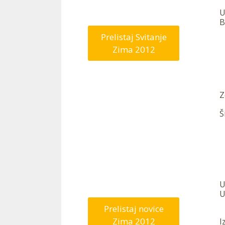
U
B
Prelistaj Svitanje
Zima 2012
Z
Š
—
U
U
Prelistaj novice
Zima 2012
I