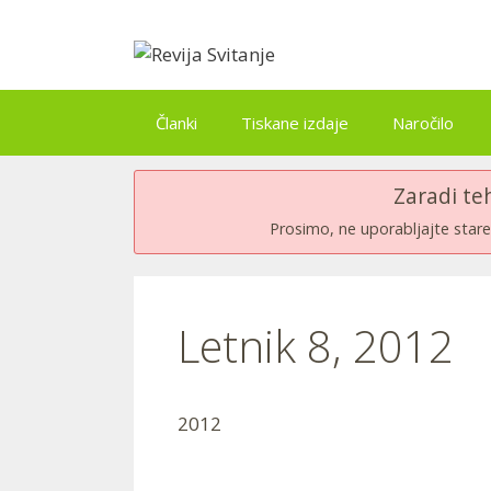
Skip
to
content
Članki
Tiskane izdaje
Naročilo
Zaradi te
Prosimo, ne uporabljajte stare 
Letnik 8, 2012
2012