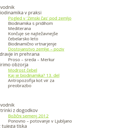
vodnik
iodinamika v praksi
Pogled v ‘Zimski čas’ pod zemljo
Biodinamika s pridihom
Mediterana
Končuje se najtežavnejše
čebelarsko leto
Biodinamično vrtnarjenje
Dostojanstvo zemlje – poziv
dravje in prehrana
Proso – sreda – Merkur
irimo obzorja
Modrost čebel
Kaj je biodinamika? 13. del
Antropozofija kot vir za
preobrazbo
vodnik
trinki z dogodkov
Božični semenj 2012
Ponovno – potovanje v Ljubljano
z tujega tiska