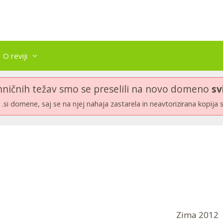
O reviji
hničnih težav smo se preselili na novo domeno
sv
.si domene, saj se na njej nahaja zastarela in neavtorizirana kopija 
Zima 2012