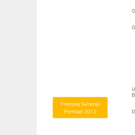
O
O
—
U
B
Prelistaj Svitanje
Pomlad 2012
D