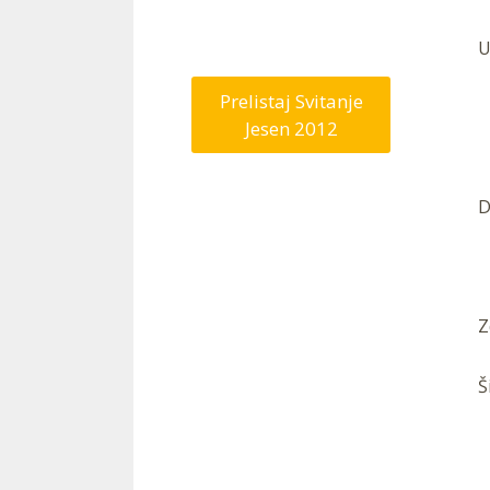
U
Prelistaj Svitanje
Jesen 2012
D
Z
Š