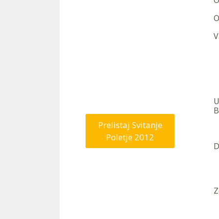
O
O
V
—
U
B
Prelistaj Svitanje
Poletje 2012
D
Z