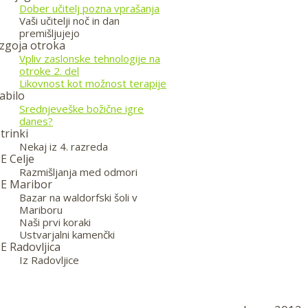
Dober učitelj pozna vprašanja
Vaši učitelji noč in dan
premišljujejo
zgoja otroka
Vpliv zaslonske tehnologije na
otroke 2. del
Likovnost kot možnost terapije
abilo
Srednjeveške božične igre
danes?
trinki
Nekaj iz 4. razreda
E Celje
Razmišljanja med odmori
E Maribor
Bazar na waldorfski šoli v
Mariboru
Naši prvi koraki
Ustvarjalni kamenčki
E Radovljica
Iz Radovljice