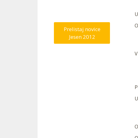
—
U
O
Prelistaj novice
Jesen 2012
V
P
U
O