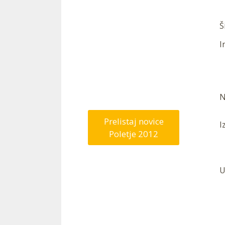
Š
I
—
N
Prelistaj novice
I
Poletje 2012
U