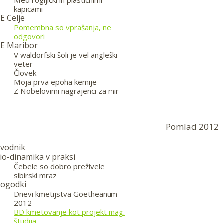
Med rogljički in plastičnimi
kapicami
E Celje
Pomembna so vprašanja, ne
odgovori
E Maribor
V waldorfski šoli je vel angleški
veter
Človek
Moja prva epoha kemije
Z Nobelovimi nagrajenci za mir
Pomlad 2012
vodnik
io-dinamika v praksi
Čebele so dobro preživele
sibirski mraz
ogodki
Dnevi kmetijstva Goetheanum
2012
BD kmetovanje kot projekt mag.
študija