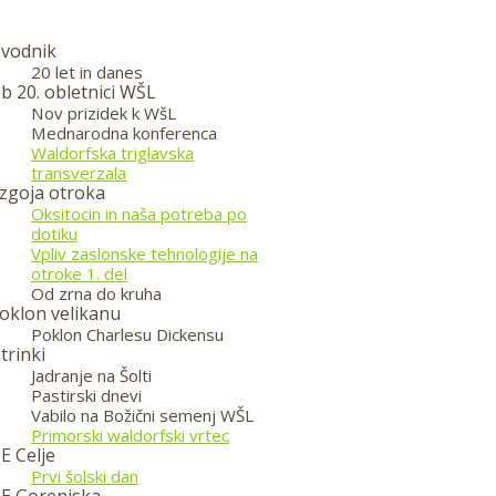
vodnik
20 let in danes
b 20. obletnici WŠL
Nov prizidek k WšL
Mednarodna konferenca
Waldorfska triglavska
transverzala
zgoja otroka
Oksitocin in naša potreba po
dotiku
Vpliv zaslonske tehnologije na
otroke 1. del
Od zrna do kruha
oklon velikanu
Poklon Charlesu Dickensu
trinki
Jadranje na Šolti
Pastirski dnevi
Vabilo na Božični semenj WŠL
Primorski waldorfski vrtec
E Celje
Prvi šolski dan