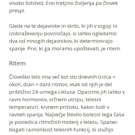
visoko šolstvo). Eno tretjino življenja pa človek
prespi.
Glede na te dejavnike in skrbi, ki jih v vzgoji in
izobraževanju povzročajo, si lahko ogledamo
dva od mnogih dejavnikov, ki determinirajo
spanje. Prvi, ki ga moramo upoštevati, je ritem.
Ritem
Človeško telo ima več kot sto dnevnih (circa =
okoli, dian = dan) ritmov, vsak od njih je del
približno 24-urnega ciklusa. Opazimo jih lahko v
ravni hormonov, srčnem utripu, telesni
temperaturi, krvnem pritisku, kakor tudi v
ravneh spanja. Največje število bolezni tega časa
je posledica ritmičnih motenj v telesu. Spanec
bogati raznolikost telesnih funkcij, ki služijo