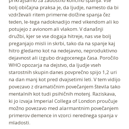
prikrajšamo za zadostno količino spanja. Vse
bolj običajna praksa je, da ljudje, namesto da bi
vzdrževali ritem primerne dolžine spanja čez
teden, le-tega nadoknadijo med vikendom ali ko
potujejo z avionom ali vlakom. V današnji
družbi, kjer se vse dogaja hitreje, nas vse bolj
preganjajo misli in skrbi, tako da na spanje kaj
hitro gledamo kot na nedejavno, neproduktivno
dejavnost ali izgubo dragocenega časa. Poročilo
WHO opozarja na dejstvo, da ljudje vseh
starostnih skupin danes povprečno spijo 1,2 uri
na dan manj kot pred dvajsetimi leti. V tem vidijo
povezavo z dramatičnim povečanjem števila tako
mentalnih kot tudi psihičnih motenj. Raziskava,
ki jo izvaja Imperial Collega of London proučuje
možno povezavo med alarmantnim povečanjem
primerov demence in vzorci nerednega spanja v
mladosti.