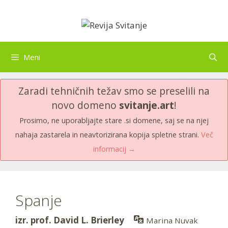
Skip
to
content
Meni
Zaradi tehničnih težav smo se preselili na
novo domeno
svitanje.art
!
Prosimo, ne uporabljajte stare .si domene, saj se na njej
nahaja zastarela in neavtorizirana kopija spletne strani.
Več
informacij →
Spanje
izr. prof. David L. Brierley
Marina Nuvak