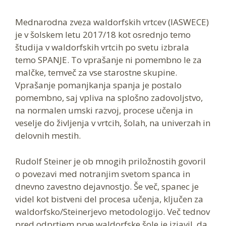
Mednarodna zveza waldorfskih vrtcev (IASWECE)
je v šolskem letu 2017/18 kot osrednjo temo
študija v waldorfskih vrtcih po svetu izbrala
temo SPANJE. To vprašanje ni pomembno le za
malčke, temveč za vse starostne skupine.
Vprašanje pomanjkanja spanja je postalo
pomembno, saj vpliva na splošno zadovoljstvo,
na normalen umski razvoj, procese učenja in
veselje do življenja v vrtcih, šolah, na univerzah in
delovnih mestih.
Rudolf Steiner je ob mnogih priložnostih govoril
o povezavi med notranjim svetom spanca in
dnevno zavestno dejavnostjo. Še več, spanec je
videl kot bistveni del procesa učenja, ključen za
waldorfsko/Steinerjevo metodologijo. Več tednov
pred odprtjem prve waldorfske šole je izjavil, da