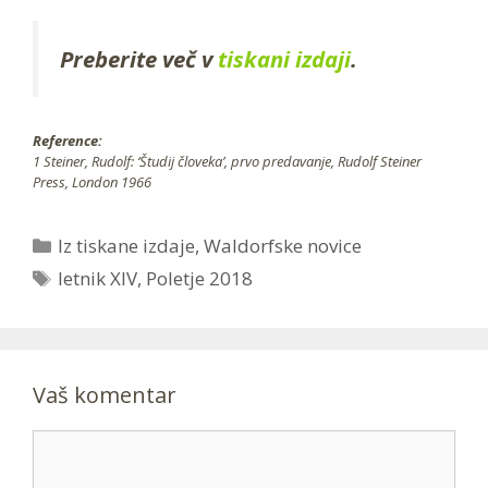
Preberite več v
tiskani izdaji
.
Reference:
1 Steiner, Rudolf: ‘Študij človeka’, prvo predavanje, Rudolf Steiner
Press, London 1966
Categories
Iz tiskane izdaje
,
Waldorfske novice
Tags
letnik XIV
,
Poletje 2018
Vaš komentar
Comment