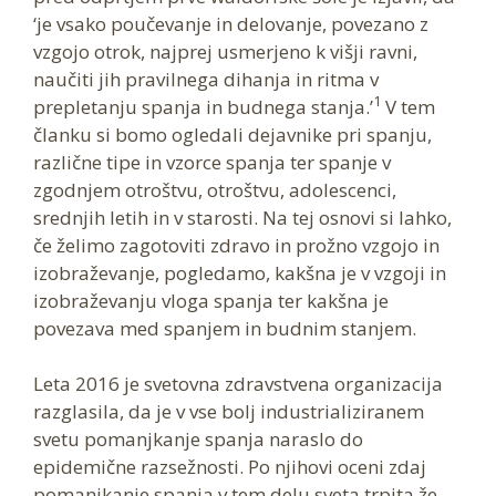
‘je vsako poučevanje in delovanje, povezano z
vzgojo otrok, najprej usmerjeno k višji ravni,
naučiti jih pravilnega dihanja in ritma v
1
prepletanju spanja in budnega stanja.’
V tem
članku si bomo ogledali dejavnike pri spanju,
različne tipe in vzorce spanja ter spanje v
zgodnjem otroštvu, otroštvu, adolescenci,
srednjih letih in v starosti. Na tej osnovi si lahko,
če želimo zagotoviti zdravo in prožno vzgojo in
izobraževanje, pogledamo, kakšna je v vzgoji in
izobraževanju vloga spanja ter kakšna je
povezava med spanjem in budnim stanjem.
Leta 2016 je svetovna zdravstvena organizacija
razglasila, da je v vse bolj industrializiranem
svetu pomanjkanje spanja naraslo do
epidemične razsežnosti. Po njihovi oceni zdaj
pomanjkanje spanja v tem delu sveta trpita že