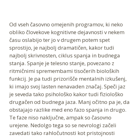
Od vseh časovno omejenih programov, ki neko
obliko človekove kognitivne dejavnosti v nekem
času oslabijo ter jo v drugem potem spet
sprostijo, je najbolj dramatičen, kakor tudi
najbolj skrivnosten, ciklus spanja in budnega
stanja. Spanje je telesno stanje, povezano z
ritmičnimi spremembami tisočerih bioloških
funkcij. Je pa tudi prizorišče mentalnih izkušenj,
ki imajo svoj lasten nenavaden značaj. Speči jaz
je seveda tako psihološko kakor tudi fiziološko
drugačen od budnega jaza. Manj očitno pa je, da
obstajajo razlike med eno fazo spanja in drugo.
Te faze niso naključne, ampak so časovno
urejene. Nedolgo tega so se nevrologi začeli
zavedati tako rahločutnosti kot pristojnosti