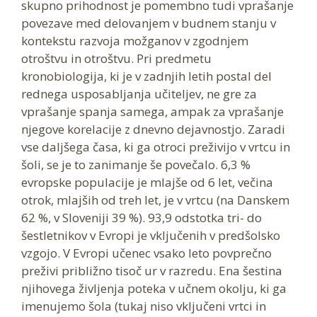
skupno prihodnost je pomembno tudi vprašanje
povezave med delovanjem v budnem stanju v
kontekstu razvoja možganov v zgodnjem
otroštvu in otroštvu. Pri predmetu
kronobiologija, ki je v zadnjih letih postal del
rednega usposabljanja učiteljev, ne gre za
vprašanje spanja samega, ampak za vprašanje
njegove korelacije z dnevno dejavnostjo. Zaradi
vse daljšega časa, ki ga otroci preživijo v vrtcu in
šoli, se je to zanimanje še povečalo. 6,3 %
evropske populacije je mlajše od 6 let, večina
otrok, mlajših od treh let, je v vrtcu (na Danskem
62 %, v Sloveniji 39 %). 93,9 odstotka tri- do
šestletnikov v Evropi je vključenih v predšolsko
vzgojo. V Evropi učenec vsako leto povprečno
preživi približno tisoč ur v razredu. Ena šestina
njihovega življenja poteka v učnem okolju, ki ga
imenujemo šola (tukaj niso vključeni vrtci in