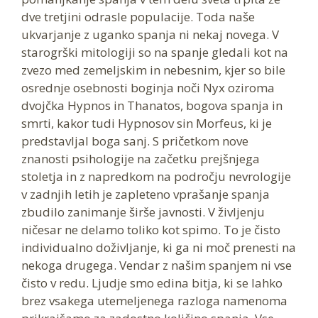
dve tretjini odrasle populacije. Toda naše
ukvarjanje z uganko spanja ni nekaj novega. V
starogrški mitologiji so na spanje gledali kot na
zvezo med zemeljskim in nebesnim, kjer so bile
osrednje osebnosti boginja noči Nyx oziroma
dvojčka Hypnos in Thanatos, bogova spanja in
smrti, kakor tudi Hypnosov sin Morfeus, ki je
predstavljal boga sanj. S pričetkom nove
znanosti psihologije na začetku prejšnjega
stoletja in z napredkom na področju nevrologije
v zadnjih letih je zapleteno vprašanje spanja
zbudilo zanimanje širše javnosti. V življenju
ničesar ne delamo toliko kot spimo. To je čisto
individualno doživljanje, ki ga ni moč prenesti na
nekoga drugega. Vendar z našim spanjem ni vse
čisto v redu. Ljudje smo edina bitja, ki se lahko
brez vsakega utemeljenega razloga namenoma