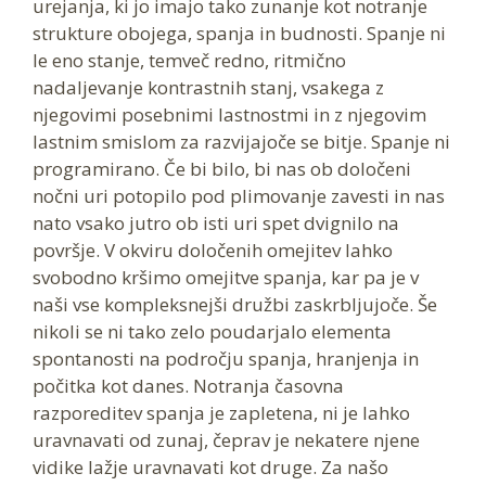
urejanja, ki jo imajo tako zunanje kot notranje
strukture obojega, spanja in budnosti. Spanje ni
le eno stanje, temveč redno, ritmično
nadaljevanje kontrastnih stanj, vsakega z
njegovimi posebnimi lastnostmi in z njegovim
lastnim smislom za razvijajoče se bitje. Spanje ni
programirano. Če bi bilo, bi nas ob določeni
nočni uri potopilo pod plimovanje zavesti in nas
nato vsako jutro ob isti uri spet dvignilo na
površje. V okviru določenih omejitev lahko
svobodno kršimo omejitve spanja, kar pa je v
naši vse kompleksnejši družbi zaskrbljujoče. Še
nikoli se ni tako zelo poudarjalo elementa
spontanosti na področju spanja, hranjenja in
počitka kot danes. Notranja časovna
razporeditev spanja je zapletena, ni je lahko
uravnavati od zunaj, čeprav je nekatere njene
vidike lažje uravnavati kot druge. Za našo