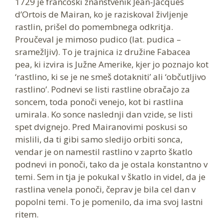
1729 je francoski znanstvenik Jean-Jacques
d’Ortois de Mairan, ko je raziskoval življenje
rastlin, prišel do pomembnega odkritja.
Proučeval je mimoso pudico (lat. pudica –
sramežljiv). To je trajnica iz družine Fabacea
pea, ki izvira is Južne Amerike, kjer jo poznajo kot
‘rastlino, ki se je ne smeš dotakniti’ ali ‘občutljivo
rastlino’. Podnevi se listi rastline obračajo za
soncem, toda ponoči venejo, kot bi rastlina
umirala. Ko sonce naslednji dan vzide, se listi
spet dvignejo. Pred Mairanovimi poskusi so
mislili, da ti gibi samo sledijo orbiti sonca,
vendar je on namestil rastlino v zaprto škatlo
podnevi in ponoči, tako da je ostala konstantno v
temi. Sem in tja je pokukal v škatlo in videl, da je
rastlina venela ponoči, čeprav je bila cel dan v
popolni temi. To je pomenilo, da ima svoj lastni
ritem.