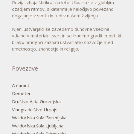
Revija izhaja štirikrat na leto. Ukvarja se z globljim
ozadjem ritmov, s katerimi je neločljivo povezano
dogajanje v svetu in tudi v našem življenju.
Njeni ustvarjalci se zavedamo duhovne vsebine,
vtkane v materialni svet in se trudimo graditi most, ki
bralcu omogoči zaznati ustvarjalno sozvočje med
umetnostjo, znanostjo in religijo.
Povezave
Amarant
Demeter
Društvo Ajda Gorenjska
Vinogradništvo Urbajs
Waldorfska šola Gorenjska
Waldorfska šola Ljubljana
Waldorfska šola Primorska