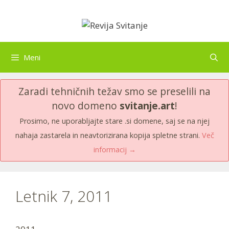
Skip
to
content
Meni
Zaradi tehničnih težav smo se preselili na
novo domeno
svitanje.art
!
Prosimo, ne uporabljajte stare .si domene, saj se na njej
nahaja zastarela in neavtorizirana kopija spletne strani.
Več
informacij →
Letnik 7, 2011