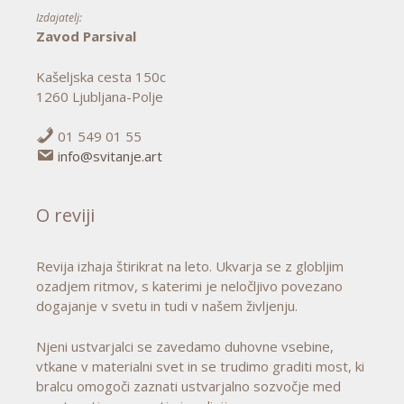
Izdajatelj:
Zavod Parsival
Kašeljska cesta 150c
1260 Ljubljana-Polje
01 549 01 55
info@svitanje.art
O reviji
Revija izhaja štirikrat na leto. Ukvarja se z globljim
ozadjem ritmov, s katerimi je neločljivo povezano
dogajanje v svetu in tudi v našem življenju.
Njeni ustvarjalci se zavedamo duhovne vsebine,
vtkane v materialni svet in se trudimo graditi most, ki
bralcu omogoči zaznati ustvarjalno sozvočje med