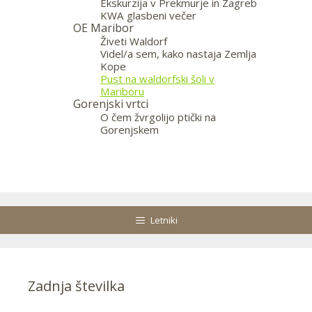
Ekskurzija v Prekmurje in Zagreb
KWA glasbeni večer
OE Maribor
Živeti Waldorf
Videl/a sem, kako nastaja Zemlja
Kope
Pust na waldorfski šoli v
Mariboru
Gorenjski vrtci
O čem žvrgolijo ptički na
Gorenjskem
—
Letniki
Zadnja številka