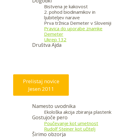
Dogodki
Bistvena je kakovost
2. pohod biodinamikov in
ljubiteljev narave
Prva tržnica Demeter v Sloveniji
Pravica do uporabe znamke
Demeter
Ukrep 132
Društva Ajda
—
Prelistaj novice
Jesen 2011
Namesto uvodnika
Ekološka akcija zbiranja plastenk
Gostujoče pero
Poučevanje kot umetnost
Rudolf Steiner kot učitelj
Širimo obzorja