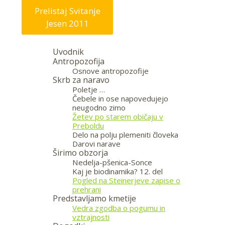
Prelistaj Svitanje
Jesen 2011
Uvodnik
Antropozofija
Osnove antropozofije
Skrb za naravo
Poletje …
Čebele in ose napovedujejo
neugodno zimo
Žetev po starem običaju v
Preboldu
Delo na polju plemeniti človeka
Darovi narave
Širimo obzorja
Nedelja-pšenica-Sonce
Kaj je biodinamika? 12. del
Pogled na Steinerjeve zapise o
prehrani
Predstavljamo kmetije
Vedra zgodba o pogumu in
vztrajnosti