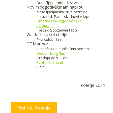
Domišljija – most čez vrzel
Novim dogodivščinam naproti
Naša ljubljanska prva razreda
4. razred: Pastirski dnevi v lepeni
Umetnostno-zgodovinska
ekskurzija
I. letnik: Spoznavni tabor
Waldorfska šola Celje
Prvi šolski dan
OE Maribor
O sončnici in sončničnih semenih
Delovni krog ‘Jasli’
Gradnja peči 2. del
Svet pred nami
Oglej
—
Poletje 2011
Prelistaj Svitanje