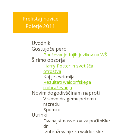
Prelistaj novice
Poletje 2011
Uvodnik
Gostujoče pero
Poučevanje tujih jezikov na WŠ
Širimo obzorja
Harry Potter in svetišča
otroštva
Kaj je evritmija
Rezultati waldorfskega
izobraževanja
Novim dogodivščinam naproti
V slovo dragemu petemu
razredu
Spomini
Utrinki
Dvanajst nasvetov za počitniške
dni
Izobraževanje za waldorfske