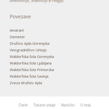
umetnostjo, znanostjo in religijo.
Povezave
Amarant
Demeter
Društvo Ajda Gorenjska
Vinogradništvo Urbajs
Waldorfska šola Gorenjska
Waldorfska šola Ljubljana
Waldorfska šola Primorska
Waldorfska šola Savinja
Zveza društev Ajda
Članki
Tiskane izdaje
Naročilo
O reviji