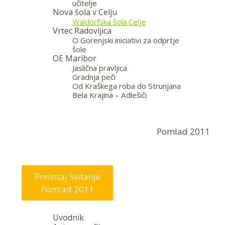
učitelje
Nova šola v Celju
Waldorfska šola Celje
Vrtec Radovljica
O Gorenjski iniciativi za odprtje
šole
OE Maribor
Jaslična pravljica
Gradnja peči
Od Kraškega roba do Strunjana
Bela Krajina – Adlešiči
—
Pomlad 2011
Prelistaj Svitanje
Pomlad 2011
Uvodnik