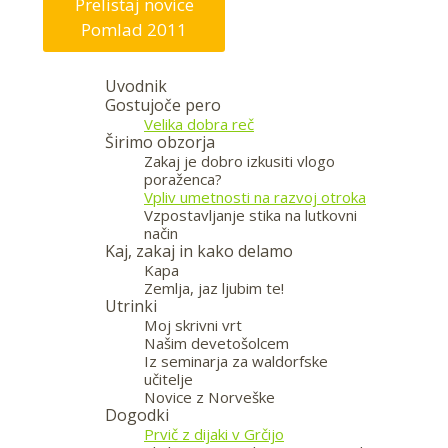
Prelistaj novice
Pomlad 2011
Uvodnik
Gostujoče pero
Velika dobra reč
Širimo obzorja
Zakaj je dobro izkusiti vlogo
poraženca?
Vpliv umetnosti na razvoj otroka
Vzpostavljanje stika na lutkovni
način
Kaj, zakaj in kako delamo
Kapa
Zemlja, jaz ljubim te!
Utrinki
Moj skrivni vrt
Našim devetošolcem
Iz seminarja za waldorfske
učitelje
Novice z Norveške
Dogodki
Prvič z dijaki v Grčijo