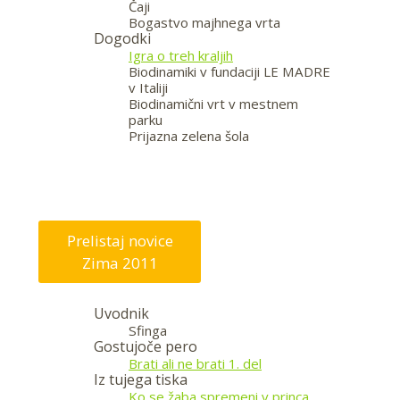
Čaji
Bogastvo majhnega vrta
Dogodki
Igra o treh kraljih
Biodinamiki v fundaciji LE MADRE
v Italiji
Biodinamični vrt v mestnem
parku
Prijazna zelena šola
—
Prelistaj novice
Zima 2011
Uvodnik
Sfinga
Gostujoče pero
Brati ali ne brati 1. del
Iz tujega tiska
Ko se žaba spremeni v princa