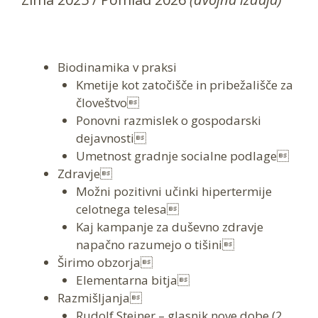
Biodinamika v praksi
Kmetije kot zatočišče in pribežališče za
človeštvo
Ponovni razmislek o gospodarski
dejavnosti
Umetnost gradnje socialne podlage
Zdravje
Možni pozitivni učinki hipertermije
celotnega telesa
Kaj kampanje za duševno zdravje
napačno razumejo o tišini
Širimo obzorja
Elementarna bitja
Razmišljanja
Rudolf Steiner – glasnik nove dobe (2.