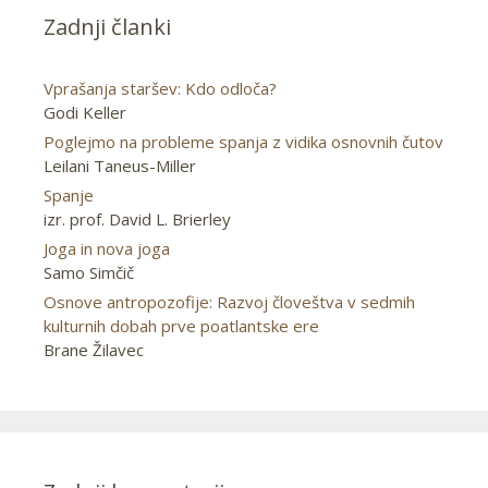
Zadnji članki
Vprašanja staršev: Kdo odloča?
Godi Keller
Poglejmo na probleme spanja z vidika osnovnih čutov
Leilani Taneus-Miller
Spanje
izr. prof. David L. Brierley
Joga in nova joga
Samo Simčič
Osnove antropozofije: Razvoj človeštva v sedmih
kulturnih dobah prve poatlantske ere
Brane Žilavec