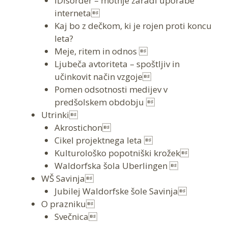
iDisorder – motnje zaradi uporabe
interneta
Kaj bo z dečkom, ki je rojen proti koncu
leta?
Meje, ritem in odnos 
Ljubeča avtoriteta – spoštljiv in
učinkovit način vzgoje
Pomen odsotnosti medijev v
predšolskem obdobju 
Utrinki
Akrostichon
Cikel projektnega leta 
Kulturološko popotniški krožek
Waldorfska šola Uberlingen 
WŠ Savinja
Jubilej Waldorfske šole Savinja
O prazniku
Svečnica