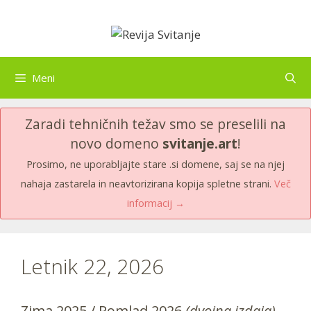
Skip
to
content
Meni
Zaradi tehničnih težav smo se preselili na
novo domeno
svitanje.art
!
Prosimo, ne uporabljajte stare .si domene, saj se na njej
nahaja zastarela in neavtorizirana kopija spletne strani.
Več
informacij →
Letnik 22, 2026
Zima 2025 / Pomlad 2026
(dvojna izdaja)