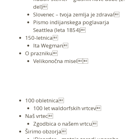
del)
Slovenec – tvoja zemlja je zdrava!
Pismo indijanskega poglavarja
Seattlea (leta 1854)
150-letnica
Ita Wegman
O prazniku
Velikonočna misel
100 obletnica
100 let waldorfskih vrtcev
Naš vrtec
Zgodbica o našem vrtcu
Širimo obzorja