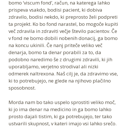
bomo ‘viscum fond’, račun, na katerega lahko
prispeva vsakdo, bodisi pacient, ki dobiva
zdravilo, bodisi nekdo, ki preprosto želi podpreti
ta projekt. Ko bo fond narastel, bo mogoče kupiti
več zdravila in zdraviti večje število pacientov. Če
v fond ne bomo dobili nobenih donacij, ga bomo
na koncu ukinili. Če nanj priteče veliko več
denarja, bomo ta denar porabili za to, da
podobno naredimo še z drugimi zdravili, ki jih
uporabljamo, verjetno strodival ali nizki
odmerek naltrexona. Naš cilj je, da zdravimo vse,
ki to potrebujejo, ne glede na njihovo plačilno
sposobnost.
Morda nam bo tako uspelo sprostiti veliko moč,
ki jo ima denar na medicino in ga bomo lahko
prosto dajali tistim, ki ga potrebujejo, ter tako
ustvarili skupnost, v kateri imajo vsi lahko srečo.