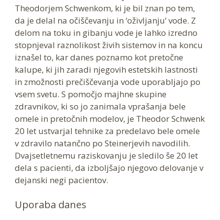
Theodorjem Schwenkom, ki je bil znan po tem,
da je delal na očiščevanju in ‘oživljanju’ vode. Z
delom na toku in gibanju vode je lahko izredno
stopnjeval raznolikost živih sistemov in na koncu
iznašel to, kar danes poznamo kot pretočne
kalupe, ki jih zaradi njegovih estetskih lastnosti
in zmožnosti prečiščevanja vode uporabljajo po
vsem svetu. S pomočjo majhne skupine
zdravnikov, ki so jo zanimala vprašanja bele
omele in pretočnih modelov, je Theodor Schwenk
20 let ustvarjal tehnike za predelavo bele omele
v zdravilo natančno po Steinerjevih navodilih.
Dvajsetletnemu raziskovanju je sledilo še 20 let
dela s pacienti, da izboljšajo njegovo delovanje v
dejanski negi pacientov.
Uporaba danes