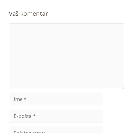
Vaš komentar
Comment
Ime
E-
pošta
Spletna