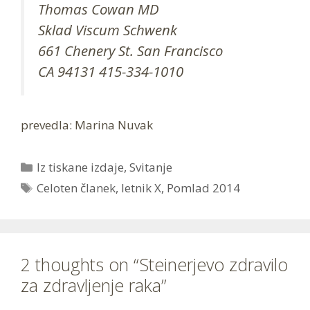
Thomas Cowan MD
Sklad Viscum Schwenk
661 Chenery St. San Francisco
CA 94131 415-334-1010
prevedla: Marina Nuvak
Categories
Iz tiskane izdaje
,
Svitanje
Tags
Celoten članek
,
letnik X
,
Pomlad 2014
2 thoughts on “Steinerjevo zdravilo
za zdravljenje raka”