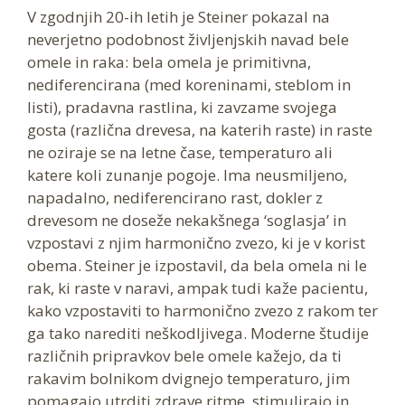
V zgodnjih 20-ih letih je Steiner pokazal na
neverjetno podobnost življenjskih navad bele
omele in raka: bela omela je primitivna,
nediferencirana (med koreninami, steblom in
listi), pradavna rastlina, ki zavzame svojega
gosta (različna drevesa, na katerih raste) in raste
ne oziraje se na letne čase, temperaturo ali
katere koli zunanje pogoje. Ima neusmiljeno,
napadalno, nediferencirano rast, dokler z
drevesom ne doseže nekakšnega ‘soglasja’ in
vzpostavi z njim harmonično zvezo, ki je v korist
obema. Steiner je izpostavil, da bela omela ni le
rak, ki raste v naravi, ampak tudi kaže pacientu,
kako vzpostaviti to harmonično zvezo z rakom ter
ga tako narediti neškodljivega. Moderne študije
različnih pripravkov bele omele kažejo, da ti
rakavim bolnikom dvignejo temperaturo, jim
pomagajo utrditi zdrave ritme, stimulirajo in