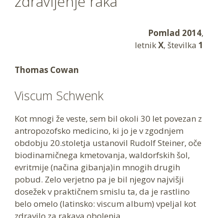
zdravljenje raka
Pomlad 2014
,
letnik
X
, številka
1
Thomas Cowan
Viscum Schwenk
Kot mnogi že veste, sem bil okoli 30 let povezan z
antropozofsko medicino, ki jo je v zgodnjem
obdobju 20.stoletja ustanovil Rudolf Steiner, oče
biodinamičnega kmetovanja, waldorfskih šol,
evritmije (načina gibanja)in mnogih drugih
pobud. Zelo verjetno pa je bil njegov najvišji
dosežek v praktičnem smislu ta, da je rastlino
belo omelo (latinsko: viscum album) vpeljal kot
zdravilo za rakava obolenja.