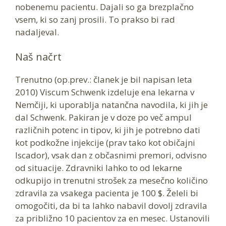
nobenemu pacientu. Dajali so ga brezplačno
vsem, ki so zanj prosili. To prakso bi rad
nadaljeval.
Naš načrt
Trenutno (op.prev.: članek je bil napisan leta
2010) Viscum Schwenk izdeluje ena lekarna v
Nemčiji, ki uporablja natančna navodila, ki jih je
dal Schwenk. Pakiran je v doze po več ampul
različnih potenc in tipov, ki jih je potrebno dati
kot podkožne injekcije (prav tako kot običajni
Iscador), vsak dan z občasnimi premori, odvisno
od situacije. Zdravniki lahko to od lekarne
odkupijo in trenutni strošek za mesečno količino
zdravila za vsakega pacienta je 100 $. Želeli bi
omogočiti, da bi ta lahko nabavil dovolj zdravila
za približno 10 pacientov za en mesec. Ustanovili