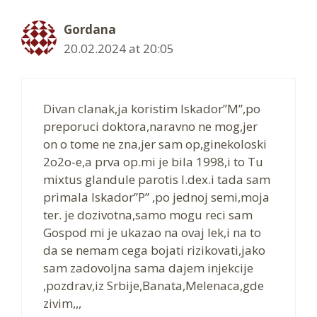
Gordana
20.02.2024 at 20:05
Divan clanak,ja koristim Iskador”M”,po
preporuci doktora,naravno ne mog,jer
on o tome ne zna,jer sam op,ginekoloski
2o2o-e,a prva op.mi je bila 1998,i to Tu
mixtus glandule parotis l.dex.i tada sam
primala Iskador”P” ,po jednoj semi,moja
ter. je dozivotna,samo mogu reci sam
Gospod mi je ukazao na ovaj lek,i na to
da se nemam cega bojati rizikovati,jako
sam zadovoljna sama dajem injekcije
,pozdrav,iz Srbije,Banata,Melenaca,gde
zivim,,,