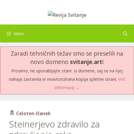
Skip
to
content
Meni
Zaradi tehničnih težav smo se preselili na
novo domeno
svitanje.art
!
Prosimo, ne uporabljajte stare .si domene, saj se na njej
nahaja zastarela in neavtorizirana kopija spletne strani.
Več
informacij →
Celoten članek
Steinerjevo zdravilo za