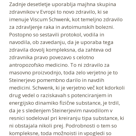
Zadnje desetletje uporablja majhna skupina
zdravnikov v Evropi to novo zdravilo, ki se
imenuje Viscum Schwenk, kot temeljno zdravilo
za zdravljenje raka in avtoimunskih bolezni.
Postopno so sestavili protokol, vodila in
navodila, ob zavedanju, da je uporaba tega
zdravila dovolj kompleksna, da zahteva od
zdravnika pravo povezavo s celotno
antropozofsko medicino. To ni zdravilo za
masovno proizvodnjo, toda zelo verjetno je to
Steinerjevo pomembno darilo in navdih
medicini. Schwenk, ki je verjetno več kot kdorkoli
drug vedel o raziskavah s potenciranjem in
energijsko dinamiko fizične substance, je trdil,
da je s sledenjem Steinerjevim navodilom v
resnici sodeloval pri kreiranju tipa substance, ki
ni obstajala nikoli prej. Podrobnosti o tem so
kompleksne, toda možnoisti in vpogledi so