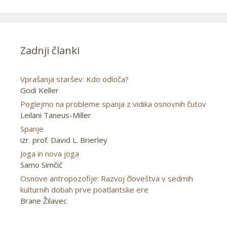
Zadnji članki
Vprašanja staršev: Kdo odloča?
Godi Keller
Poglejmo na probleme spanja z vidika osnovnih čutov
Leilani Taneus-Miller
Spanje
izr. prof. David L. Brierley
Joga in nova joga
Samo Simčič
Osnove antropozofije: Razvoj človeštva v sedmih
kulturnih dobah prve poatlantske ere
Brane Žilavec