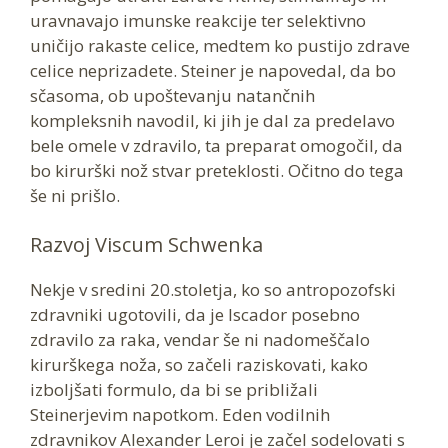
uravnavajo imunske reakcije ter selektivno
uničijo rakaste celice, medtem ko pustijo zdrave
celice neprizadete. Steiner je napovedal, da bo
sčasoma, ob upoštevanju natančnih
kompleksnih navodil, ki jih je dal za predelavo
bele omele v zdravilo, ta preparat omogočil, da
bo kirurški nož stvar preteklosti. Očitno do tega
še ni prišlo.
Razvoj Viscum Schwenka
Nekje v sredini 20.stoletja, ko so antropozofski
zdravniki ugotovili, da je Iscador posebno
zdravilo za raka, vendar še ni nadomeščalo
kirurškega noža, so začeli raziskovati, kako
izboljšati formulo, da bi se približali
Steinerjevim napotkom. Eden vodilnih
zdravnikov Alexander Leroi je začel sodelovati s