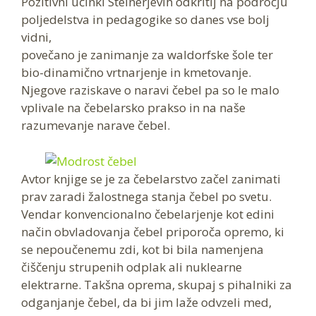
Pozitivni učinki Steinerjevih odkritij na področju
poljedelstva in pedagogike so danes vse bolj
vidni,
povečano je zanimanje za waldorfske šole ter
bio-dinamično vrtnarjenje in kmetovanje.
Njegove raziskave o naravi čebel pa so le malo
vplivale na čebelarsko prakso in na naše
razumevanje narave čebel.
Avtor knjige se je za čebelarstvo začel zanimati
prav zaradi žalostnega stanja čebel po svetu.
Vendar konvencionalno čebelarjenje kot edini
način obvladovanja čebel priporoča opremo, ki
se nepoučenemu zdi, kot bi bila namenjena
čiščenju strupenih odplak ali nuklearne
elektrarne. Takšna oprema, skupaj s pihalniki za
odganjanje čebel, da bi jim laže odvzeli med,