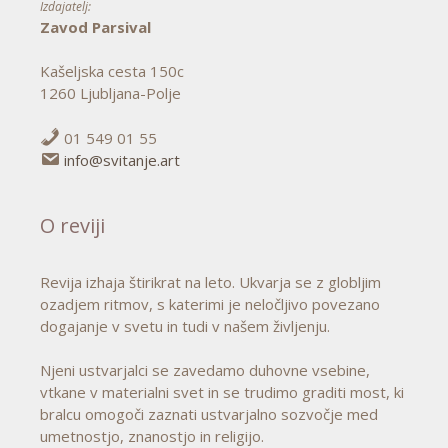
Izdajatelj:
Zavod Parsival
Kašeljska cesta 150c
1260 Ljubljana-Polje
01 549 01 55
info@svitanje.art
O reviji
Revija izhaja štirikrat na leto. Ukvarja se z globljim
ozadjem ritmov, s katerimi je neločljivo povezano
dogajanje v svetu in tudi v našem življenju.
Njeni ustvarjalci se zavedamo duhovne vsebine,
vtkane v materialni svet in se trudimo graditi most, ki
bralcu omogoči zaznati ustvarjalno sozvočje med
umetnostjo, znanostjo in religijo.