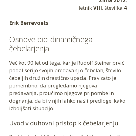
Zima 2012
,
letnik
VIII
, številka
4
Erik Berrevoets
Osnove bio-dinamičnega
čebelarjenja
Več kot 90 let od tega, kar je Rudolf Steiner prvič
podal serijo svojih predavanj o čebelah, število
čebeljih družin drastično upada. Prav zato je
pomembno, da pregledamo njegova
predavanja, proučimo njegove pripombe in
dognanja, da bi v njih lahko našli predloge, kako
izboljšati situacijo.
Uvod v duhovni pristop k čebelarjenju