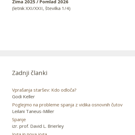
Zima 2025 / Pomlad 2026
(letnik XXI/XXII, številka 1/4)
Zadnji članki
Vprašanja staršev: Kdo odloča?
Godi Keller
Poglejmo na probleme spanja z vidika osnovnih čutov
Leilani Taneus-Miller
Spanje
izr. prof. David L. Brierley
Joga in nova joga