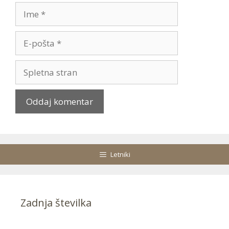
Ime
E-
pošta
Spletna
stran
Letniki
Zadnja številka