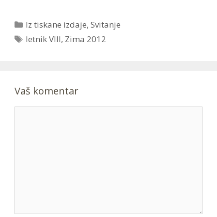
Categories
Iz tiskane izdaje
,
Svitanje
Tags
letnik VIII
,
Zima 2012
Vaš komentar
Comment