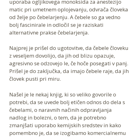
uporaba ogljikovega monoksida za anestezijo
matic pri umetnem oplojevanju, odvrača človeka
od želje po čebelarjenju. A čebele so ga vedno
bolj fascinirale in odločil se je raziskati
alternativne prakse čebelarjenja.
Najprej je prišel do ugotovitve, da čebele človeku
z veseljem dovolijo, da jih od blizu opazuje,
agresivno se odzovejo le, če hoče posegati v panj.
Prišel je do zaključka, da imajo čebele raje, da jih
človek pusti pri miru.
Našel je le nekaj knjig, ki so veliko govorile o
potrebi, da se uvede bolj etičen odnos do dela s
čebelami, o naravnih načinih odpravljanja
nadlog in bolezni, o tem, da je potrebno
zmanjšati uporabo kemijskih sredstev in kako
pomembno je, da se izogibamo komercialnemu