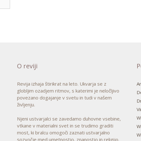
O reviji
P
Revija izhaja štirikrat na leto. Ukvarja se z
A
globljim ozadjem ritmov, s katerimi je neločljivo
D
povezano dogajanje v svetu in tudi v našem
D
življenju.
V
W
Njeni ustvarjalci se zavedamo duhovne vsebine,
vtkane v materialni svet in se trudimo graditi
Wa
most, ki bralcu omogoči zaznati ustvarjalno
W
sozvočje med umetnostjo, znanostjo in religijo.