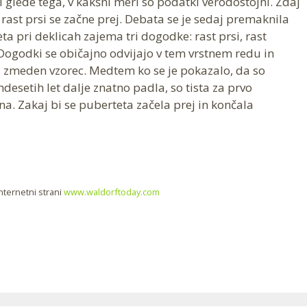
i glede tega, v kakšni meri so podatki verodostojni. Zdaj
: rast prsi se začne prej. Debata se je sedaj premaknila
ta pri deklicah zajema tri dogodke: rast prsi, rast
Dogodki se običajno odvijajo v tem vrstnem redu in
na zmeden vzorec. Medtem ko se je pokazalo, da so
desetih let dalje znatno padla, so tista za prvo
a. Zakaj bi se puberteta začela prej in končala
nternetni strani
www.waldorftoday.com