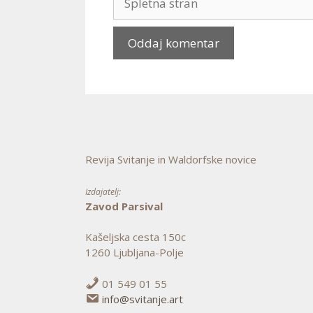
stran
Revija Svitanje in Waldorfske novice
Izdajatelj:
Zavod Parsival
Kašeljska cesta 150c
1260 Ljubljana-Polje
01 549 01 55
info@svitanje.art