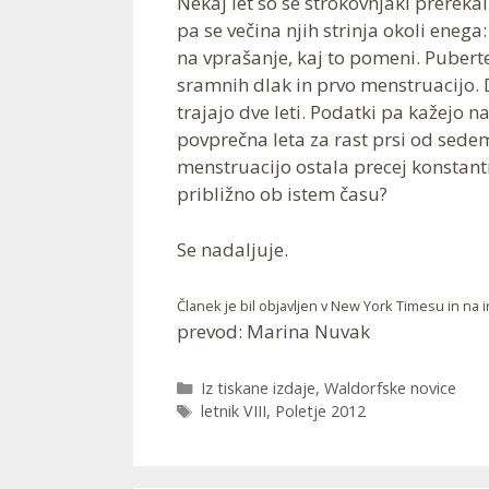
Nekaj let so se strokovnjaki prerekal
pa se večina njih strinja okoli enega
na vprašanje, kaj to pomeni. Puberte
sramnih dlak in prvo menstruacijo. 
trajajo dve leti. Podatki pa kažejo 
povprečna leta za rast prsi od sedem
menstruacijo ostala precej konstantn
približno ob istem času?
Se nadaljuje.
Članek je bil objavljen v New York Timesu in na i
prevod: Marina Nuvak
Categories
Iz tiskane izdaje
,
Waldorfske novice
Tags
letnik VIII
,
Poletje 2012