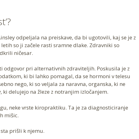
t’?
insley odpeljala na preiskave, da bi ugotovili, kaj se je z
 letih so ji začele rasti sramne dlake. Zdravniki so
dkrili ničesar.
i odgovor pri alternativnih zdraviteljih. Poskusila je z
odatkom, ki bi lahko pomagal, da se hormoni v telesu
sebno nego, ki so veljala za naravna, organska, ki ne
, ki delujejo na žleze z notranjim izločanjem.
gu, neke vrste kiropraktiku. Ta je za diagnosticiranje
h mišic.
sta prišli k njemu.