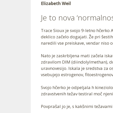
Elizabeth Weil
Je to nova ‘normalnos
Trace Sioux je svojo 9-letno hčerko A
deklico začelo dogajati. Že pri šestih
naredili vse preiskave, vendar niso o
Nato je zaskrbljena mati začela iskat
zdravilom DIM (diindolylmethan), d
uravnovesijo. Iskala je sredstva za o
vsebujejo estrogenov, fitoestrogenov
Svojo hčerko je odpeljala h kineziolo
zdravstvenih težav testiral moč njeni
Povprašal jo je, s kakšnimi težavami 