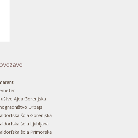
ovezave
marant
emeter
ruštvo Ajda Gorenjska
inogradništvo Urbajs
aldorfska šola Gorenjska
ldorfska šola Ljubljana
aldorfska šola Primorska