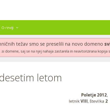
O reviji
hničnih težav smo se preselili na novo domeno
sv
.si domene, saj se na njej nahaja zastarela in neavtorizirana kopija 
 desetim letom
Poletje 2012
,
letnik
VIII
, številka
2