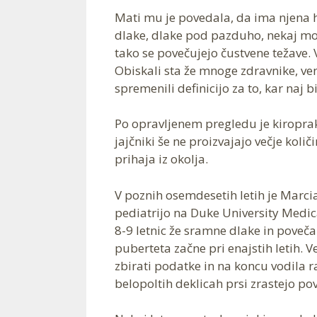
Mati mu je povedala, da ima njena 
dlake, dlake pod pazduho, nekaj moz
tako se povečujejo čustvene težave. V
Obiskali sta že mnoge zdravnike, vend
spremenili definicijo za to, kar naj 
Po opravljenem pregledu je kiroprakti
jajčniki še ne proizvajajo večje koli
prihaja iz okolja.
V poznih osemdesetih letih je Marc
pediatrijo na Duke University Medica
8-9 letnic že sramne dlake in povečan
puberteta začne pri enajstih letih. 
zbirati podatke in na koncu vodila raz
belopoltih deklicah prsi zrastejo pov