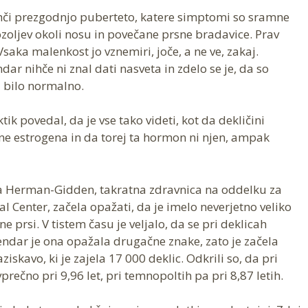
hči prezgodnjo puberteto, katere simptomi so sramne
oljev okoli nosu in povečane prsne bradavice. Prav
saka malenkost jo vznemiri, joče, a ne ve, zakaj.
ar nihče ni znal dati nasveta in zdelo se je, da so
bi bilo normalno.
k povedal, da je vse tako videti, kot da dekličini
čine estrogena in da torej ta hormon ni njen, ampak
ia Herman-Gidden, takratna zdravnica na oddelku za
l Center, začela opažati, da je imelo neverjetno veliko
e prsi. V tistem času je veljalo, da se pri deklicah
Vendar je ona opažala drugačne znake, zato je začela
iskavo, ki je zajela 17 000 deklic. Odkrili so, da pri
prečno pri 9,96 let, pri temnopoltih pa pri 8,87 letih.