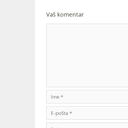
Vaš komentar
Comment
Ime
E-
pošta
Spletna