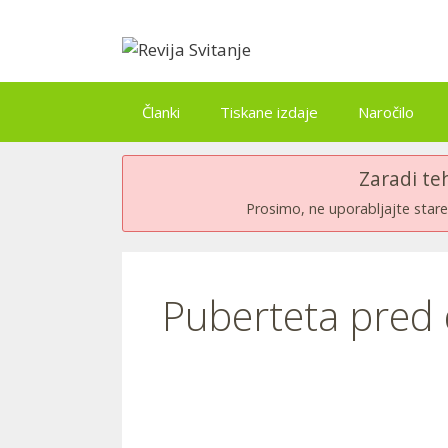
Skip
to
content
Članki
Tiskane izdaje
Naročilo
Zaradi te
Prosimo, ne uporabljajte stare 
Puberteta pred