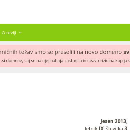
O reviji
hničnih težav smo se preselili na novo domeno
sv
.si domene, saj se na njej nahaja zastarela in neavtorizirana kopija 
Jesen 2013
,
letnik
IX
, številka
3