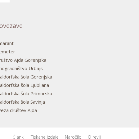
ovezave
marant
emeter
ruštvo Ajda Gorenjska
inogradništvo Urbajs
aldorfska šola Gorenjska
ldorfska šola Ljubljana
aldorfska šola Primorska
ldorfska šola Savinja
veza društev Ajda
Članki
Tiskane izdaje
Naročilo
O reviji