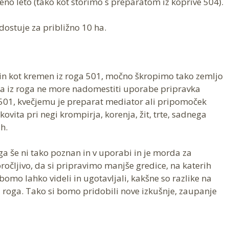
eno leto (tako kot storimo s preparatom iz koprive 504).
ostuje za približno 10 ha.
n kot kremen iz roga 501, močno škropimo tako zemljo
na iz roga ne more nadomestiti uporabe pripravka
 501, kvečjemu je preparat mediator ali pripomoček
kovita pri negi krompirja, korenja, žit, trte, sadnega
h.
oga še ni tako poznan in v uporabi in je morda za
oročljivo, da si pripravimo manjše gredice, na katerih
bomo lahko videli in ugotavljali, kakšne so razlike na
iz roga. Tako si bomo pridobili nove izkušnje, zaupanje