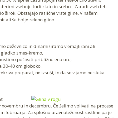
terimi vsebuje tudi zlato in srebro. Zaradi vseh teh
lo širok. Obstajajo različne vrste gline. V našem
t ali še bolje zeleno glino.
amo deževnico in dinamiziramo v emajlirani ali
 gladko zmes-kremo,
ustimo počivati približno eno uro,
la 30-40 cm globoko,
ekriva preparat, ne izsuši, in da se v jamo ne steka
at
v novembru in decembru. Če želimo vplivati na procese
in februarja. Za splošno uravnoteženost rastline pa je