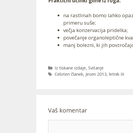
Praktični učinki gline iz roga:
na rastlinah bomo lahko opazil
primeru suše;
večja konzervacija pridelka;
povečanje organoleptične kval
manj bolezni, ki jih povzročajo
Categories
Iz tiskane izdaje
,
Svitanje
Tags
Celoten članek
,
Jesen 2013
,
letnik IX
Vaš komentar
Comment