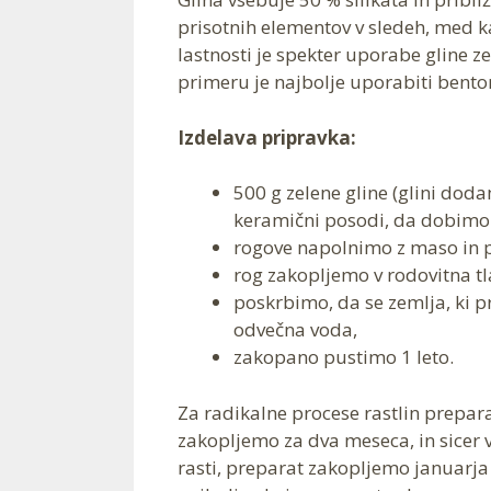
prisotnih elementov v sledeh, med ka
lastnosti je spekter uporabe gline ze
primeru je najbolje uporabiti bentoni
Izdelava pripravka:
500 g zelene gline (glini dod
keramični posodi, da dobimo
rogove napolnimo z maso in p
rog zakopljemo v rodovitna t
poskrbimo, da se zemlja, ki pr
odvečna voda,
zakopano pustimo 1 leto.
Za radikalne procese rastlin prepar
zakopljemo za dva meseca, in sicer 
rasti, preparat zakopljemo januarja 