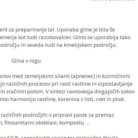
ent za prepariranje tal. Uporaba gline je bila še
einerja kot tudi raziskovalcev. Glino se uporablja tako
odročju in seveda tudi na kmetijskem področju.
 snov med zemeljskimi silami (apnenec) in kozmičnimi
ijo različnih procesov pri rasti rastline in vzpostavljanje
n zračnim polom. V sintezi ravnovesja dvigajočih sokov
o harmonijo rastline, korenina z listi, cvet in plod.
različnih področjih: v pripravi paste za premaz
n, fitosanitarni obdelavi, kompostu …
ižno 50 % apnenčastih spojin ter neskončno število