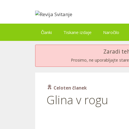
Skip
to
content
Članki
Tiskane izdaje
Naročilo
Zaradi te
Prosimo, ne uporabljajte stare 
Celoten članek
Glina v rogu