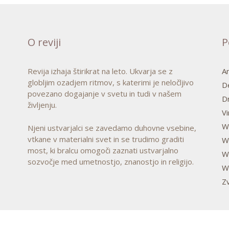
O reviji
P
Revija izhaja štirikrat na leto. Ukvarja se z
A
globljim ozadjem ritmov, s katerimi je neločljivo
D
povezano dogajanje v svetu in tudi v našem
D
življenju.
V
W
Njeni ustvarjalci se zavedamo duhovne vsebine,
vtkane v materialni svet in se trudimo graditi
Wa
most, ki bralcu omogoči zaznati ustvarjalno
W
sozvočje med umetnostjo, znanostjo in religijo.
Wa
Z