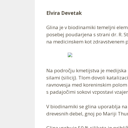
Elvira Devetak
Glina je v biodinamiki temeljni elem
posebej poudarjena s strani dr. R. St
na medicinskem kot zdravstvenem p
Na področju kmetijstva je medijska
silami (silicij). Tlom dovoli katalizac
ravnovesja med koreninskim polom i
s padajočimi sokovi vzpostavi vzajemn
V biodinamiki se glina uporablja na 
drevesnih debel, gnoj po Mariji Thu
Glina vsebuje 50 % silikata in pribl