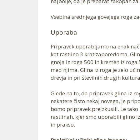
najbolje, da je preparat zakopan za 
Vsebina srednjega govejega roga zad
Uporaba
Pripravek uporabljamo na enak nači
kot rastlino 3 krat zaporedoma. Gli
gnoja iz roga 500 in kremen iz roga
med njima. Glina iz roga je zelo učin
drevja in pri številnih drugih kultura
Glede na to, da pripravek glina iz r
nekatere čisto nekaj novega, je prip
bomo pripravek preizkusili. Le tako 
rastlinah, kjer smo uporabili glino 
in prakso.