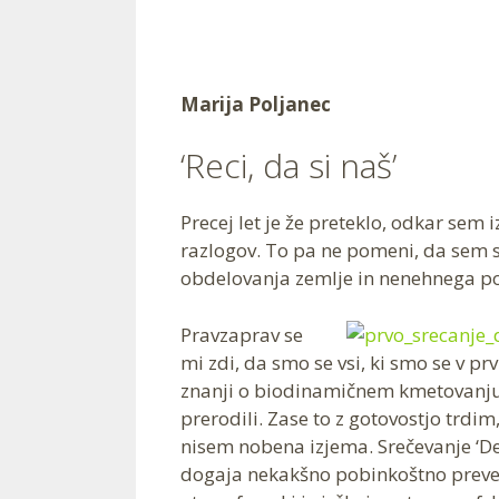
Marija Poljanec
‘Reci, da si naš’
Precej let je že preteklo, odkar sem i
razlogov. To pa ne pomeni, da sem s
obdelovanja zemlje in nenehnega pog
Pravzaprav se
mi zdi, da smo se vsi, ki smo se v prv
znanji o biodinamičnem kmetovanju 
prerodili. Zase to z gotovostjo trdi
nisem nobena izjema. Srečevanje ‘De
dogaja nekakšno pobinkoštno preveva