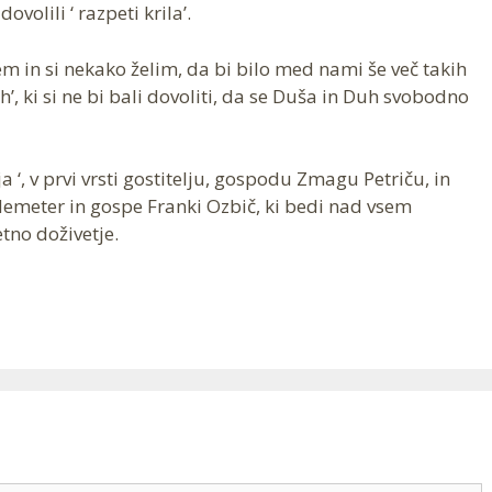
volili ‘ razpeti krila’.
 in si nekako želim, da bi bilo med nami še več takih
h’, ki si ne bi bali dovoliti, da se Duša in Duh svobodno
, v prvi vrsti gostitelju, gospodu Zmagu Petriču, in
demeter in gospe Franki Ozbič, ki bedi nad vsem
no doživetje.