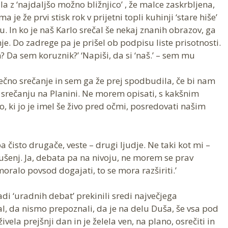
a z ‘najdaljšo možno bližnjico’ , že malce zaskrbljena,
a je že prvi stisk rok v prijetni topli kuhinji ‘stare hiše’
 In ko je naš Karlo srečal še nekaj znanih obrazov, ga
je. Do zadrege pa je prišel ob podpisu liste prisotnosti.
? Da sem koruznik?’ ‘Napiši, da si ‘naš.’ – sem mu
čno srečanje in sem ga že prej spodbudila, če bi nam
o srečanju na Planini. Ne morem opisati, s kakšnim
, ki jo je imel še živo pred očmi, posredovati našim
 pa čisto drugače, veste – drugi ljudje. Ne taki kot mi –
izkušenj. Ja, debata pa na nivoju, ne morem se prav
e moralo povsod dogajati, to se mora razširiti.’
di ‘uradnih debat’ prekinili sredi največjega
al, da nismo prepoznali, da je na delu Duša, še vsa pod
ivela prejšnji dan in je želela ven, na plano, osrečiti in