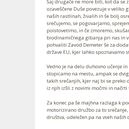
Saj drugače ne more biti, kot da se
ozaveščene Duše povezuje v veliko gl
naših rastlinah, živalih in še bolj o
srečujemo, se pogovarjamo, sprejema
poistovetimo, in če zmoremo, skuša
biodinamičnega gibanja pri nas in v 
pohvaliti Zavod Demeter še za doda
države EU, kjer lahko spoznavamo st
Vedno je na delu duhovno učenje in 
stopicamo na mestu, ampak se dviga
takih srečanjih, kjer naj bi se preko
iz njih izšli z novimi močmi in načrti
Za konec pa še majhna razlaga k po
motorizirano družbo za to srečanje, 
društva, udeležen pa na vseh naših d