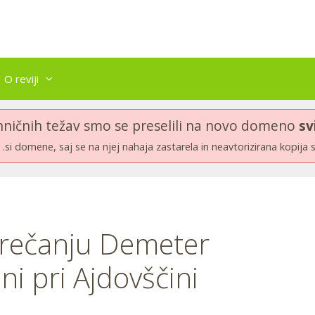
O reviji
hničnih težav smo se preselili na novo domeno
sv
.si domene, saj se na njej nahaja zastarela in neavtorizirana kopija 
srečanju Demeter
ni pri Ajdovščini