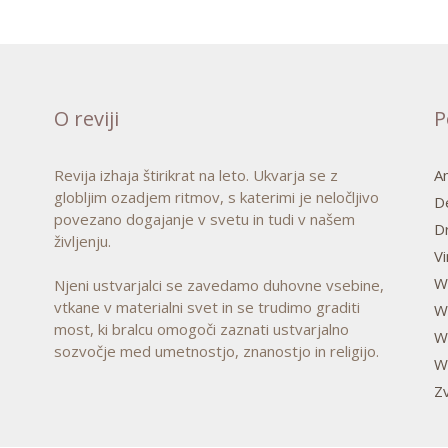
O reviji
P
Revija izhaja štirikrat na leto. Ukvarja se z
A
globljim ozadjem ritmov, s katerimi je neločljivo
D
povezano dogajanje v svetu in tudi v našem
D
življenju.
V
W
Njeni ustvarjalci se zavedamo duhovne vsebine,
vtkane v materialni svet in se trudimo graditi
Wa
most, ki bralcu omogoči zaznati ustvarjalno
W
sozvočje med umetnostjo, znanostjo in religijo.
Wa
Z