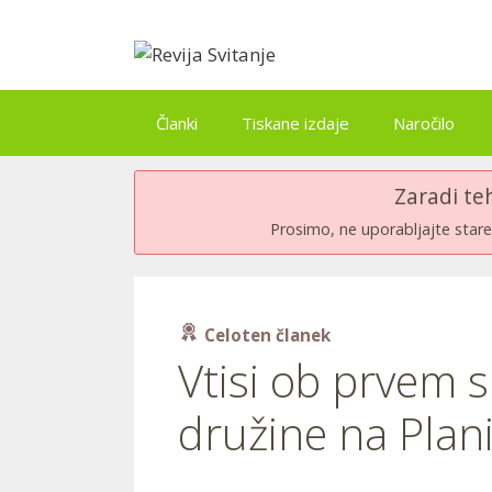
Skip
to
content
Članki
Tiskane izdaje
Naročilo
Zaradi te
Prosimo, ne uporabljajte stare 
Celoten članek
Vtisi ob prvem 
družine na Plani