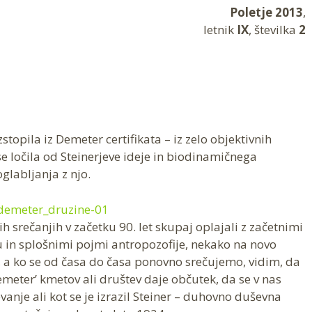
Poletje 2013
,
letnik
IX
, številka
2
zstopila iz Demeter certifikata – iz zelo objektivnih
e ločila od Steinerjeve ideje in biodinamičnega
labljanja z njo.
ih srečanjih v začetku 90. let skupaj oplajali z začetnimi
in splošnimi pojmi antropozofije, nekako na novo
m, a ko se od časa do časa ponovno srečujemo, vidim, da
meter’ kmetov ali društev daje občutek, da se v nas
nje ali kot se je izrazil Steiner – duhovno duševna