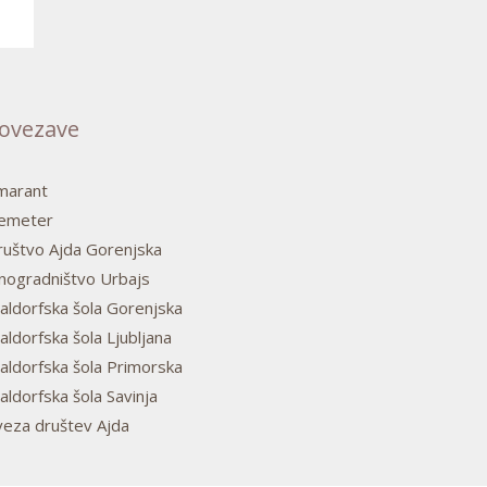
ovezave
marant
emeter
ruštvo Ajda Gorenjska
inogradništvo Urbajs
aldorfska šola Gorenjska
ldorfska šola Ljubljana
aldorfska šola Primorska
ldorfska šola Savinja
veza društev Ajda