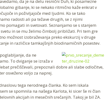
 zavedamo, da je na delu resnični Duh, ki posamezne
obalno gibanje, ki se nekako ritmično kaže enkrat v
srečujoče in poživljajoče med ljudmi. Ko se tako
mo radosti ali pa težave drugih, se z njimi
mo pomagati in svetovati. Seznanjamo se s stanjem
svetu in se mu želimo čimbolj približati. Pri tem gre
tno možnost izobraževanja preko ekskurzij v druge
anje in različice tamkajšnjih biodinamičnih posestev.
poglabljanje, da ne
mo. To dviganje se izraža v
 debat prečiščevali, prepoznali dobre ali slabe odločitve,
 ter osveženo voljo za naprej.
dnaslovu tega nerodnega članka. Ko sem iskala
sem se spomnila na našega Karlota, ki sicer še ni član
elovnih akcijah in mesečnih srečanjih. Takoj je bil ZA.