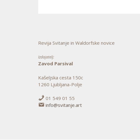
Revija Svitanje in Waldorfske novice
Izdajatelj:
Zavod Parsival
Kašeljska cesta 150c
1260 Ljubljana-Polje
01 549 01 55
info@svitanje.art