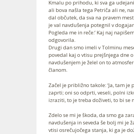
Kmalu po prihodu, ki sva ga udejanil
ali bova našla tega Petriča ali ne, nam
dal občutek, da sva na pravem mestu.
je val navdušenja potegnil v dogajan
Pogleda me in reče:’ Kaj naj napišem
odgovorila.
Drugi dan smo imeli v Tolminu mese
povedal kaj o vtisu prejšnjega dne 
navdušenjem je želel on to atmosfero
članom.
Začel je približno takole: ‘Ja, tam je
zaprti; oni so odprti, veseli, polni 
izraziti, to je treba doživeti, to bi s
Zdelo se mi je škoda, da smo ga zara
navdušenja in seveda še bolj mi je ž
vtisi osrečujočega stanja, ki ga je dož