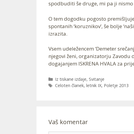
spodbuditi še druge, mi pa ji nismo do
O tem dogodku pogosto premišljujem
spontanih ‘koruznikov’, še bolje ‘naši
izrazita.
Vsem udeležencem ‘Demeter srečanja ‘
njegovi ženi, organizatorju Zavodu 
dogajanjem ISKRENA HVALA za prijet
Categories
Iz tiskane izdaje
,
Svitanje
Tags
Celoten članek
,
letnik IX
,
Poletje 2013
Vaš komentar