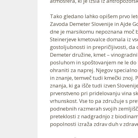
atmosfera, ki je izšla iz antropozof
Tako gledano lahko opišem prvo leto
Zavoda Demeter Slovenije in Ajde Gor
dne je marsikomu nepoznana moč bur
Steinerjeve kmetovalce domala iz vse S
gostoljubnosti in prepričljivosti, da 
Demeter družine, kmet – vinogradni
posluhom in spoštovanjem ne le do trt
ohraniti za naprej. Njegov specialno u
in znanje, temveč tudi kmečki znoj. 
znanja, ki ga išče tudi izven Slovenij
prvenstveno pri pridelovanju vina s
vrhunskost. Vse to pa združuje s pre
podnebnih razmerah svojih zemljišč 
preteklosti z nadgradnjo z biodinam
popolnosti izraža zdrav duh v zdrav