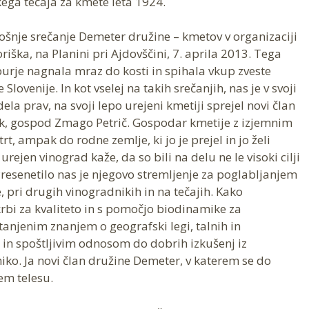
skega tečaja za kmete leta 1924.
šnje srečanje Demeter družine – kmetov v organizaciji
iška, na Planini pri Ajdovščini, 7. aprila 2013. Tega
je nagnala mraz do kosti in spihala vkup zveste
lovenije. In kot vselej na takih srečanjih, nas je v svoji
dela prav, na svoji lepo urejeni kmetiji sprejel novi član
k, gospod Zmago Petrič. Gospodar kmetije z izjemnim
, ampak do rodne zemlje, ki jo je prejel in jo želi
rejen vinograd kaže, da so bili na delu ne le visoki cilji
Presenetilo nas je njegovo stremljenje za poglabljanjem
e, pri drugih vinogradnikih in na tečajih. Kako
krbi za kvaliteto in s pomočjo biodinamike za
tanjenim znanjem o geografski legi, talnih in
in spoštljivim odnosom do dobrih izkušenj iz
iko. Ja novi član družine Demeter, v katerem se do
em telesu.