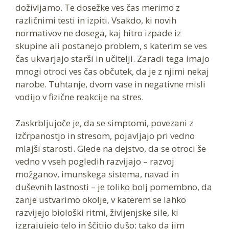
doživljamo. Te dosežke ves čas merimo z
različnimi testi in izpiti. Vsakdo, ki novih
normativov ne dosega, kaj hitro izpade iz
skupine ali postanejo problem, s katerim se ves
čas ukvarjajo starši in učitelji. Zaradi tega imajo
mnogi otroci ves čas občutek, da je z njimi nekaj
narobe. Tuhtanje, dvom vase in negativne misli
vodijo v fizične reakcije na stres.
Zaskrbljujoče je, da se simptomi, povezani z
izčrpanostjo in stresom, pojavljajo pri vedno
mlajši starosti. Glede na dejstvo, da se otroci še
vedno v vseh pogledih razvijajo – razvoj
možganov, imunskega sistema, navad in
duševnih lastnosti – je toliko bolj pomembno, da
zanje ustvarimo okolje, v katerem se lahko
razvijejo biološki ritmi, življenjske sile, ki
izgrajujejo telo in ščitijo dušo; tako da jim