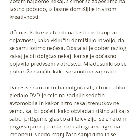
potem najdemo nekaj, s čimer se zaposlimo na
lastno pobudo, iz lastne domišljije in virom
kreativnosti.
Uči nas, kako se obrniti na lastni notranji vir
dejavnosti, kako vključiti domišljijo in voljo, da
se sami lotimo nečesa. Obstajal je dober razlog,
zakaj je bil dolgčas nekaj, kar se je občasno
pojavilo predvsem v otroštvu. Mladostniki so se
potem že naučili, kako se smotrno zaposliti.
Danes se nam ni treba dolgočasiti, otroci lahko
gledajo DVD-je celo na zadnjih sedežih
avtomobila in kakor hitro nekaj trenutkov ne
vemo, kaj bi počeli, kako obvladati tišino ali kaj s
sabo, prižgemo glasbo ali televizijo, se z nekom
pogovarjamo po internetu ali igramo igro na
mobitelu. Vedno manj časa sanjarimo in se