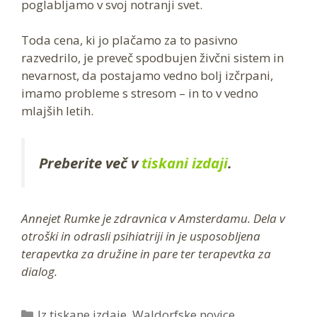
poglabljamo v svoj notranji svet.
Toda cena, ki jo plačamo za to pasivno
razvedrilo, je preveč spodbujen živčni sistem in
nevarnost, da postajamo vedno bolj izčrpani,
imamo probleme s stresom – in to v vedno
mlajših letih.
Preberite več v
tiskani izdaji
.
Annejet Rumke je zdravnica v Amsterdamu. Dela v
otroški in odrasli psihiatriji in je usposobljena
terapevtka za družine in pare ter terapevtka za
dialog.
Categories
Iz tiskane izdaje
,
Waldorfske novice