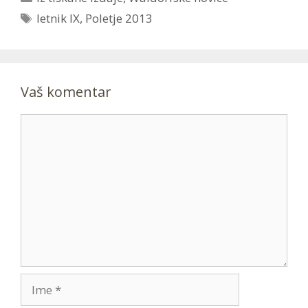
Tags
letnik IX
,
Poletje 2013
Vaš komentar
Comment
Ime