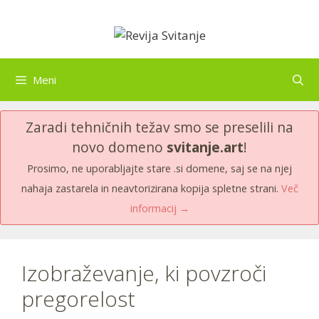
Skip
to
content
Meni
Zaradi tehničnih težav smo se preselili na
novo domeno
svitanje.art
!
Prosimo, ne uporabljajte stare .si domene, saj se na njej
nahaja zastarela in neavtorizirana kopija spletne strani.
Več
informacij →
Izobraževanje, ki povzroči
pregorelost