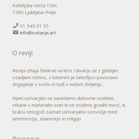
Kašeljska cesta 150c
1260 Ljubljana-Polje
01 549 01 55
info@svitanje.art
O reviji
Revija izhaja štirikrat na leto. Ukvarja se z globljim
ozadjem ritmov, s katerimi je neločljivo povezano
dogajanje v svetu in tudi v našem življenju.
Njeni ustvarjalci se zavedamo duhovne vsebine,
vtkane v materialni svet in se trudimo graditi most, ki
bralcu omogoči zaznati ustvarjalno sozvočje med
umetnostjo, znanostjo in religijo.
Povezave