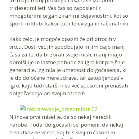
in imajo manj prostega časa zase kot pred
tridesetimi leti. Ves čas so zaposleni z
mnogoterimi organiziranimi dejavnostmi, kot so
športi in klubi kakor tudi televizija in računalniki.
Kako zelo, je mogoče opaziti že pri otrocih v
vrtcu. Dosti več jih spodbujajo in jim dajo manj
časa za to, da bi zbrali svoje misli, manj imajo
domišljije in lastne pobude za igro kot prejšnje
generacije. Izginila je umetnost dolgočasenja, ki
je do določene mere zdrava, ter zatopljenosti v
igro, kajti tudi starši niso več sposobni prenašati
dolgočasenja pri svojih otrocih.
Njihova prva misel je, da so nekaj naredili
narobe. Toda ‘dolgočasiti se’ pomeni, da nekaj
trenutkov ne vemo, kaj bi s svojim časom in